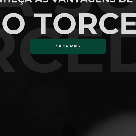
IO TORC
RCE
SAIBA MAIS