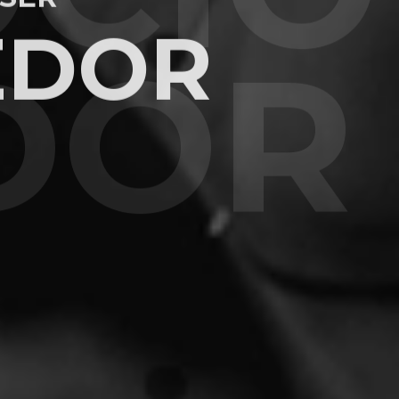
EDOR
DOR